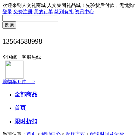
欢迎来到人文礼商城 人文集团礼品城！先验货后付款，无忧购
登录
免费注册
我的订单
签到有礼
资讯中心
13564588998
全国统一客服热线
购物车
0
件 >
全部商品
首页
限时折扣
当前位置：
首页
>
帮助中心
>
配送方式
>
配送时间及运费